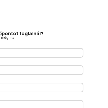
őpontot foglalnál?
t még ma.