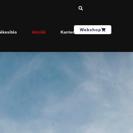
Webshop
tékesítés
Akciók
Karrier