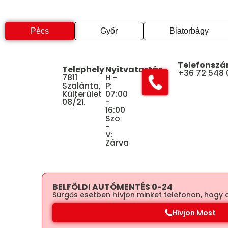
Pécs
Győr
Biatorbágy
Telefonsz
Telephely
Nyitvatartás
+36 72 548
7811
H -
Szalánta,
P:
Külterület
07:00
08/21.
-
16:00
Szo
-
V:
Zárva
BELFÖLDI AUTÓMENTÉS 0-24
Sürgős esetben hívjon minket telefonon, hogy 
Hívjon Most