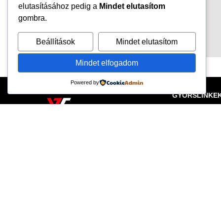
elutasításához pedig a
Mindet elutasítom
gombra.
Beállítások
Mindet elutasítom
Mindet elfogadom
Powered by
GYORSLINKE
Szolgálta
HIVATALOS DAF MÁRKASZERVIZ ÉS
Rólunk
FÜGGETLEN JAVÍTÓSZERVIZ
Alkatrész
Értékesít
Akciók