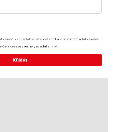
kezelő kapcsolatfelvétel céljából a vonatkozó adatkezelési
elően kezelje személyes adataimat
Küldés