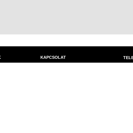
K
KAPCSOLAT
TEL
Von-Tr
VON-TRUCK KFT.
9027 Gy
ADÓSZÁM: 12512106-2-02
ITS ügy
tások
SZÉKHELY:
+36 30
7811 SZALÁNTA, KÜLTERÜLET 08/21.
Von-Tru
2051 Bi
ITS ügy
+36 30
ek
Von-Tr
7811 Sz
ITS ügy
+36 30
és