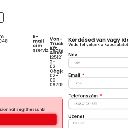
ám
E-
Von-
Kérdésed van vagy id
 048
mail
Truck
Vedd fel velünk a kapcsolato
cím
Kft.
szerviz.pecs@vontruck.hu
Adószám:
Név
12512106-
2-
02
Cégjegyzékszám:
02-
Email
09-
067094
Telefonszám
azonnal segíthessünk!​
Üzenet