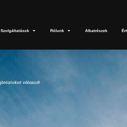
Szolgáltatások
Rólunk
Alkatrészek
Ér
jánlatokat válaszd!